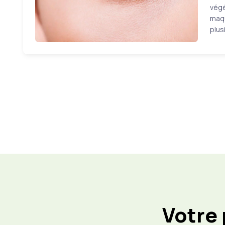
végé
maqu
plus
Votre