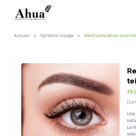
Accueil
Epilation visage
Restructuration sourcils
Re
te
39,
Duré
Une 
natu
La r
selo