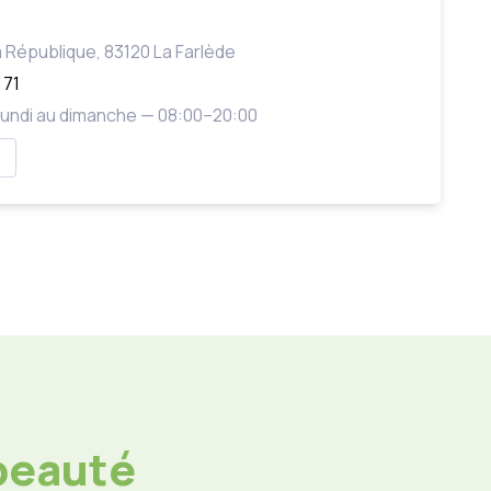
e
la République, 83120 La Farlède
 71
 Lundi au dimanche — 08:00–20:00
 beauté