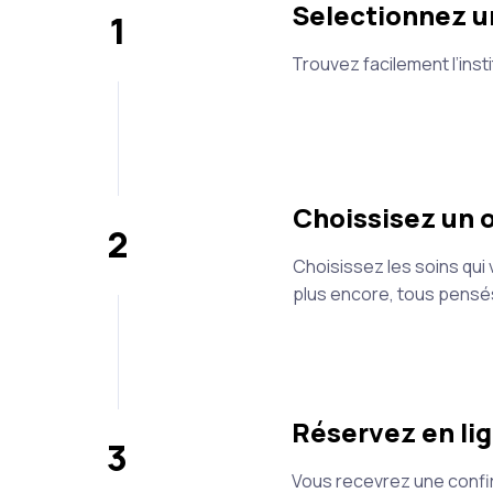
Selectionnez u
1
Trouvez facilement l’insti
Choissisez un o
2
Choisissez les soins qui
plus encore, tous pensé
Réservez en lig
3
Vous recevrez une confirm