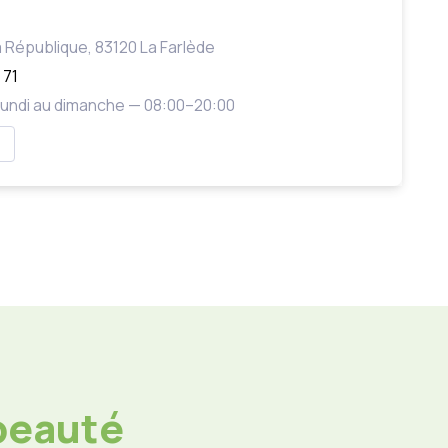
e
la République, 83120 La Farlède
 71
 Lundi au dimanche — 08:00–20:00
 beauté