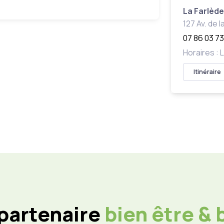
La Farlèd
127 Av. de 
07 86 03 73
Horaires :
Itinéraire
 partenaire
bien être &