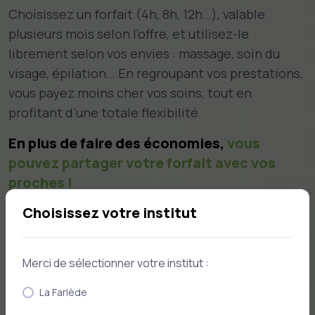
Choisissez un forfait (4h, 8h, 12h…), valable
plusieurs mois selon l’offre, et utilisez-le
librement selon vos envies : massage, soin du
visage, épilation… En regroupant vos prestations,
vous payez moins cher vos soins, tout en
profitant d’une totale flexibilité.
En plus de faire des économies,
vous
pouvez partager votre forfait avec vos
proches !
Choisissez votre institut
Voir nos forfaits
Merci de sélectionner votre institut :
La Farlède